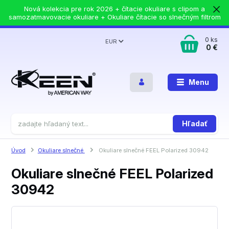
Nová kolekcia pre rok 2026 + čítacie okuliare s clipom a
samozatmavovacie okuliare + Okuliare čítacie so slnečným filtrom
0
ks
EUR
0 €
Menu
Hľadať
Úvod
Okuliare slnečné
Okuliare slnečné FEEL Polarized 30942
Okuliare slnečné FEEL Polarized
30942