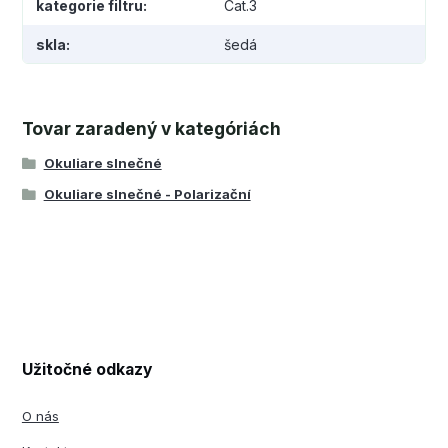
kategorie filtru
Cat.3
skla
šedá
Tovar zaradený v kategóriách
Okuliare slnečné
Okuliare slnečné - Polarizační
Užitočné odkazy
O nás