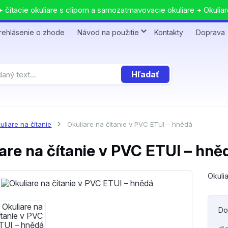
 čítacie okuliare s clipom a samozatmavovacie okuliare + Okuliar
rehlásenie o zhode
Návod na použitie
Kontakty
Doprava
Hľadať
uliare na čítanie
Okuliare na čítanie v PVC ETUI – hnědá
are na čítanie v PVC ETUI – hně
Okulia
Do