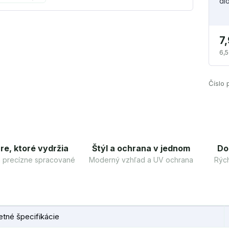
di
7
6,5
Číslo 
re, ktoré vydržia
Štýl a ochrana v jednom
Do
 a precízne spracované
Moderný vzhľad a UV ochrana
Rých
tné špecifikácie