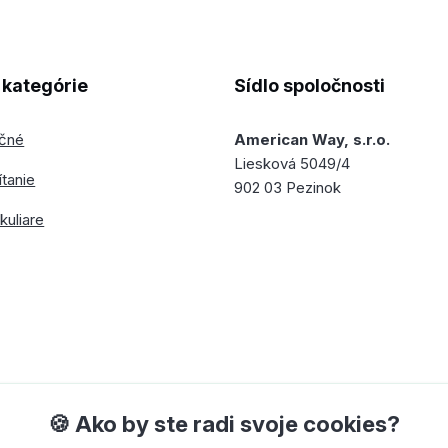
kategórie
Sídlo spoločnosti
ečné
American Way, s.r.o.
Liesková 5049/4
ítanie
902 03 Pezinok
kuliare
🍪 Ako by ste radi svoje cookies?