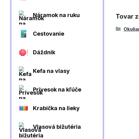
Náramok na ruku
Tovar z
Okulia
Cestovanie
Dáždnik
Kefa na vlasy
Prívesok na kľúče
Krabička na lieky
Vlasová bižutéria