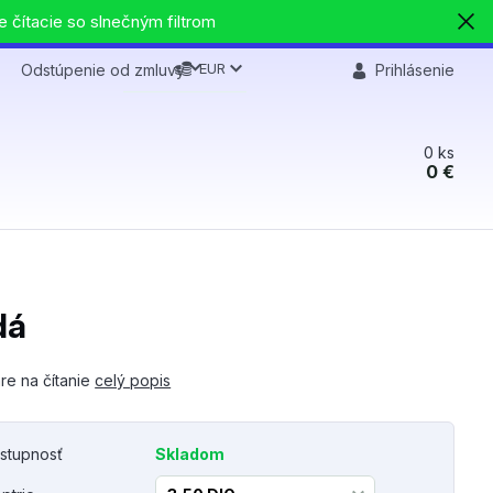
e čítacie so slnečným filtrom
EUR
Odstúpenie od zmluvy
Prihlásenie
0
ks
0 €
dá
re na čítanie
celý popis
stupnosť
Skladom