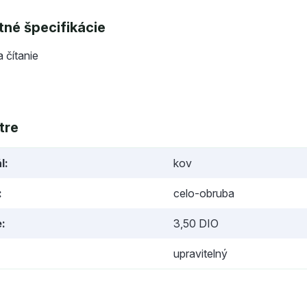
né špecifikácie
a čítanie
tre
l
kov
celo-obruba
e
3,50 DIO
upravitelný