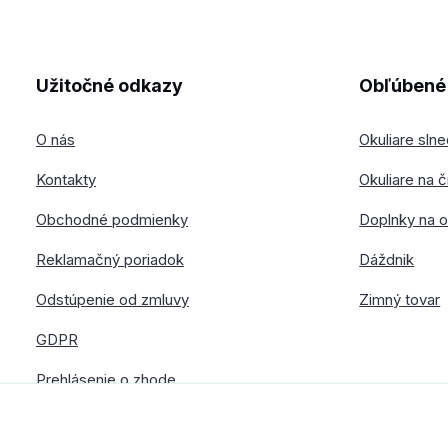
Užitočné odkazy
Obľúbené 
O nás
Okuliare sln
Kontakty
Okuliare na č
Obchodné podmienky
Doplnky na o
Reklamačný poriadok
Dáždnik
Odstúpenie od zmluvy
Zimný tovar
GDPR
Prehlásenie o zhode