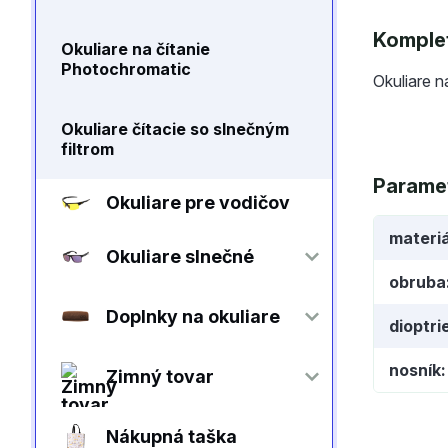
Komplet
Okuliare na čítanie
Photochromatic
Okuliare n
Okuliare čítacie so slnečným
filtrom
Parame
Okuliare pre vodičov
materiá
Okuliare slnečné
obruba
Doplnky na okuliare
dioptri
nosník
Zimný tovar
Nákupná taška