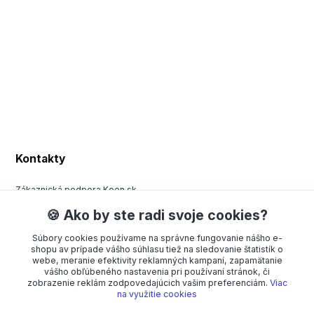
Kontakty
Zákaznická podpora Keen.sk
+420 377 443 970
🍪 Ako by ste radi svoje cookies?
(Po-Pá, 8-15 hod.)
Súbory cookies používame na správne fungovanie nášho e-
order@americanway.sk
shopu av prípade vášho súhlasu tiež na sledovanie štatistík o
webe, meranie efektivity reklamných kampaní, zapamätanie
vášho obľúbeného nastavenia pri používaní stránok, či
zobrazenie reklám zodpovedajúcich vašim preferenciám.
Viac
na využitie cookies