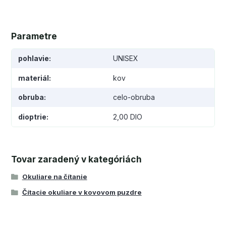
Parametre
pohlavie
UNISEX
materiál
kov
obruba
celo-obruba
dioptrie
2,00 DIO
Tovar zaradený v kategóriách
Okuliare na čítanie
Čítacie okuliare v kovovom puzdre