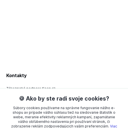
Kontakty
Zákaznická podpora Keen.sk
+420 377 443 970
🍪 Ako by ste radi svoje cookies?
(Po-Pá, 8-15 hod.)
Súbory cookies používame na správne fungovanie nášho e-
order@americanway.sk
shopu av prípade vášho súhlasu tiež na sledovanie štatistík o
webe, meranie efektivity reklamných kampaní, zapamätanie
vášho obľúbeného nastavenia pri používaní stránok, či
zobrazenie reklám zodpovedajúcich vašim preferenciám.
Viac