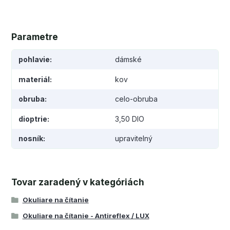
Parametre
pohlavie
dámské
materiál
kov
obruba
celo-obruba
dioptrie
3,50 DIO
nosník
upravitelný
Tovar zaradený v kategóriách
Okuliare na čítanie
Okuliare na čítanie - Antireflex / LUX