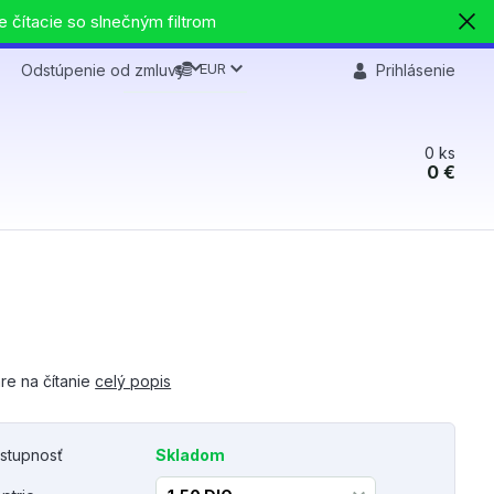
e čítacie so slnečným filtrom
EUR
Odstúpenie od zmluvy
Prihlásenie
0
ks
0 €
re na čítanie
celý popis
stupnosť
Skladom