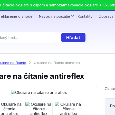
 čítacie okuliare s clipom a samozatmavovacie okuliare + Okuliar
rehlásenie o zhode
Návod na použitie
Kontakty
Doprava
Hľadať
uliare na čítanie
Okuliare na čítanie antireflex
are na čítanie antireflex
Okulia
Do