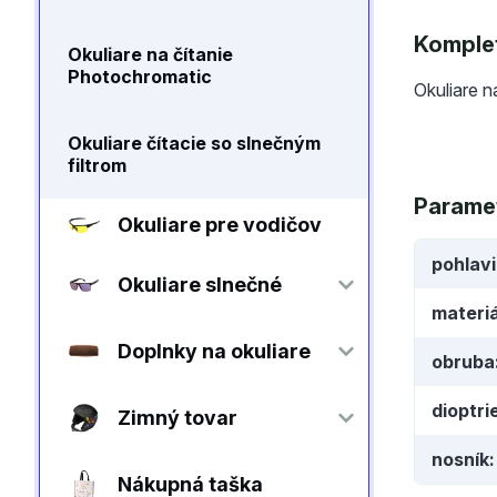
Komplet
Okuliare na čítanie
Photochromatic
Okuliare n
Okuliare čítacie so slnečným
filtrom
Parame
Okuliare pre vodičov
pohlav
Okuliare slnečné
materiá
Doplnky na okuliare
obruba
dioptri
Zimný tovar
nosník
Nákupná taška