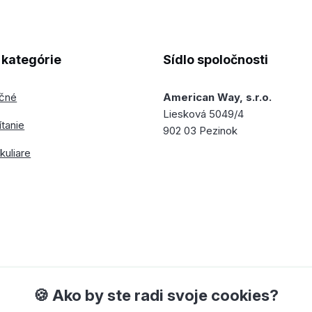
kategórie
Sídlo spoločnosti
ečné
American Way, s.r.o.
Liesková 5049/4
ítanie
902 03 Pezinok
kuliare
🍪 Ako by ste radi svoje cookies?