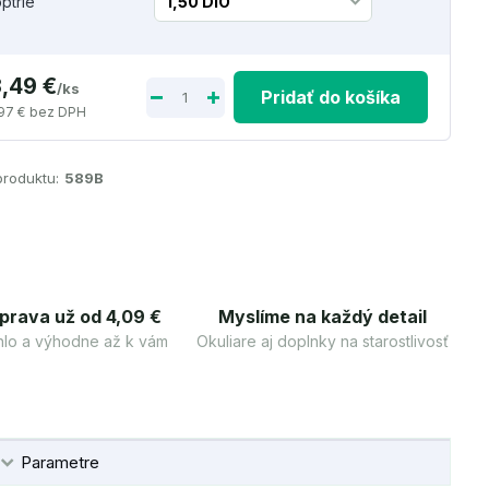
optrie
3,49 €
/
ks
Pridať do košíka
97 €
bez DPH
produktu:
589B
prava už od 4,09 €
Myslíme na každý detail
lo a výhodne až k vám
Okuliare aj doplnky na starostlivosť
Parametre