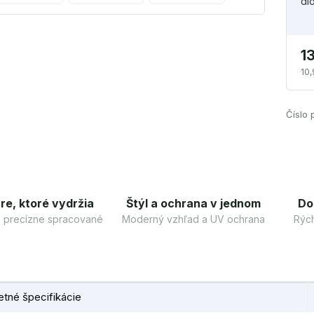
di
1
10,
Číslo 
re, ktoré vydržia
Štýl a ochrana v jednom
Do
 a precízne spracované
Moderný vzhľad a UV ochrana
Rých
tné špecifikácie