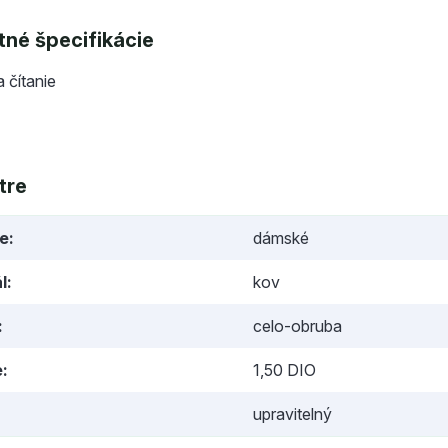
né špecifikácie
a čítanie
tre
ie
dámské
l
kov
celo-obruba
e
1,50 DIO
upravitelný