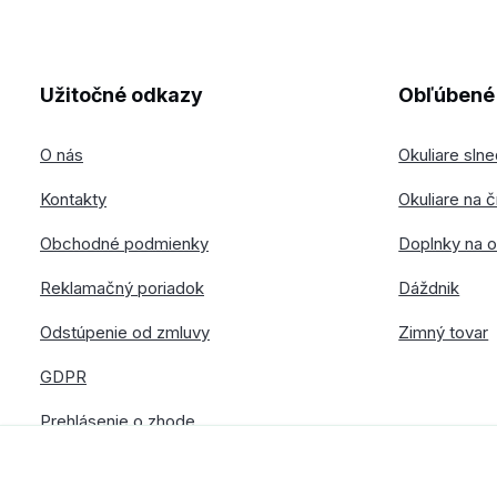
Užitočné odkazy
Obľúbené 
O nás
Okuliare sln
Kontakty
Okuliare na č
Obchodné podmienky
Doplnky na o
Reklamačný poriadok
Dáždnik
Odstúpenie od zmluvy
Zimný tovar
GDPR
Prehlásenie o zhode