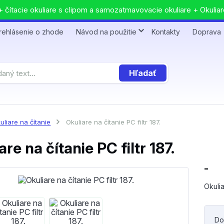
 čítacie okuliare s clipom a samozatmavovacie okuliare + Okuliar
rehlásenie o zhode
Návod na použitie
Kontakty
Doprava
Hľadať
uliare na čítanie
Okuliare na čítanie PC filtr 187.
are na čítanie PC filtr 187.
-
Okulia
Do