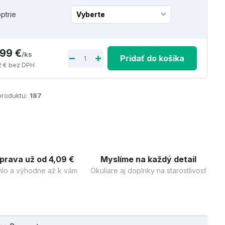
optrie
,99 €
/
ks
Pridať do košíka
2 €
bez DPH
produktu:
187
prava už od 4,09 €
Myslíme na každý detail
lo a výhodne až k vám
Okuliare aj doplnky na starostlivosť