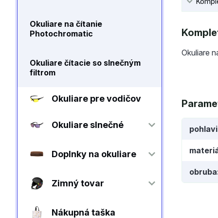
Komple
Okuliare na čítanie
Komplet
Photochromatic
Okuliare n
Okuliare čítacie so slnečným
filtrom
Okuliare pre vodičov
Parame
Okuliare slnečné
pohlav
materiá
Doplnky na okuliare
obruba
Zimný tovar
Nákupná taška