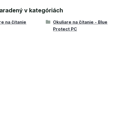
aradený v kategóriách
re na čítanie
Okuliare na čítanie - Blue
Protect PC