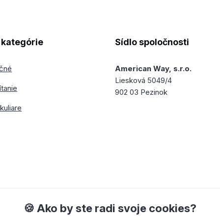
kategórie
Sídlo spoločnosti
ečné
American Way, s.r.o.
Liesková 5049/4
ítanie
902 03 Pezinok
kuliare
🍪 Ako by ste radi svoje cookies?