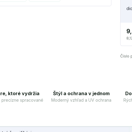
di
9
8,1
Číslo 
re, ktoré vydržia
Štýl a ochrana v jednom
Do
 a precízne spracované
Moderný vzhľad a UV ochrana
Rých