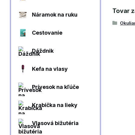
Tovar z
Náramok na ruku
Okulia
Cestovanie
Dáždnik
Kefa na vlasy
Prívesok na kľúče
Krabička na lieky
Vlasová bižutéria