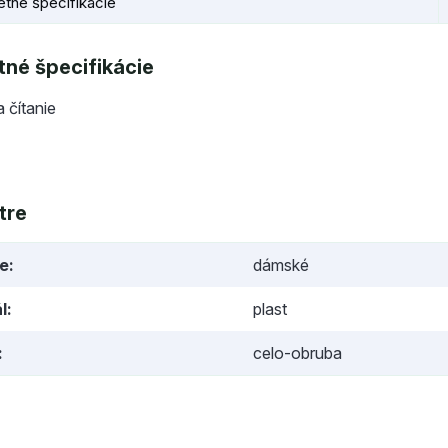
tné špecifikácie
né špecifikácie
a čítanie
tre
ie
dámské
l
plast
celo-obruba