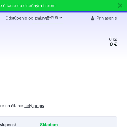
e čítacie so slnečným filtrom
EUR
Odstúpenie od zmluvy
Prihlásenie
0
ks
0 €
re na čítanie
celý popis
stupnosť
Skladom