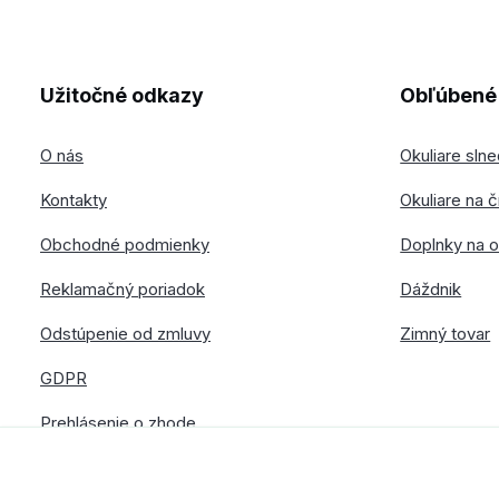
Užitočné odkazy
Obľúbené 
O nás
Okuliare sln
Kontakty
Okuliare na č
Obchodné podmienky
Doplnky na o
Reklamačný poriadok
Dáždnik
Odstúpenie od zmluvy
Zimný tovar
GDPR
Prehlásenie o zhode