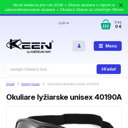
Nová kolekcia pre rok 2026 + čítacie okuliare s clipom a
samozatmavovacie okuliare + Okuliare čítacie so slnečným filtrom
0
ks
EUR
0 €
Menu
Hľadať
Úvod
Zimný tovar
Okuliare lyžiarske unisex 40190A
Okuliare lyžiarske unisex 40190A