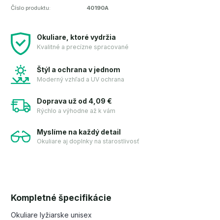
Číslo produktu:
40190A
Okuliare, ktoré vydržia
Kvalitné a precízne spracované
Štýl a ochrana v jednom
Moderný vzhľad a UV ochrana
Doprava už od 4,09 €
Rýchlo a výhodne až k vám
Myslíme na každý detail
Okuliare aj doplnky na starostlivosť
Kompletné špecifikácie
Okuliare lyžiarske unisex