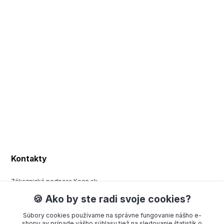
Kontakty
Zákaznická podpora Keen.sk
+420 377 443 970
🍪 Ako by ste radi svoje cookies?
(Po-Pá, 8-15 hod.)
Súbory cookies používame na správne fungovanie nášho e-
order@americanway.sk
shopu av prípade vášho súhlasu tiež na sledovanie štatistík o