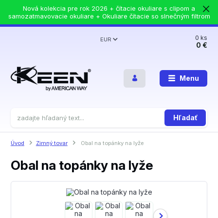
Nová kolekcia pre rok 2026 + čítacie okuliare s clipom a
samozatmavovacie okuliare + Okuliare čítacie so slnečným filtrom
0
ks
EUR
0 €
Menu
Hľadať
Úvod
Zimný tovar
Obal na topánky na lyže
Obal na topánky na lyže