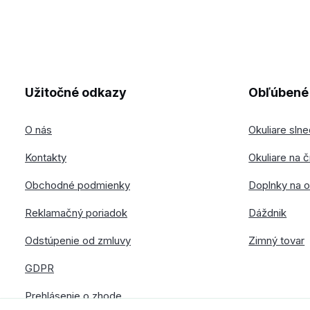
Užitočné odkazy
Obľúbené 
O nás
Okuliare sln
Kontakty
Okuliare na č
Obchodné podmienky
Doplnky na o
Reklamačný poriadok
Dáždnik
Odstúpenie od zmluvy
Zimný tovar
GDPR
Prehlásenie o zhode