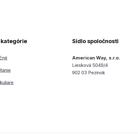
kategórie
Sídlo spoločnosti
ečné
American Way, s.r.o.
Liesková 5049/4
ítanie
902 03 Pezinok
kuliare