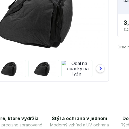
ba
3
3,2
Číslo 
re, ktoré vydržia
Štýl a ochrana v jednom
Do
 a precízne spracované
Moderný vzhľad a UV ochrana
Rých