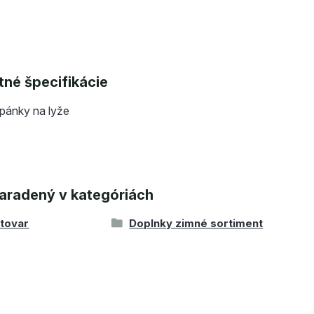
né špecifikácie
opánky na lyže
aradený v kategóriách
 tovar
Doplnky zimné sortiment