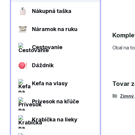
Nákupná taška
Náramok na ruku
Komplet
Cestovanie
Obal na t
Dáždnik
Tovar z
Kefa na vlasy
Zimný
Prívesok na kľúče
Krabička na lieky