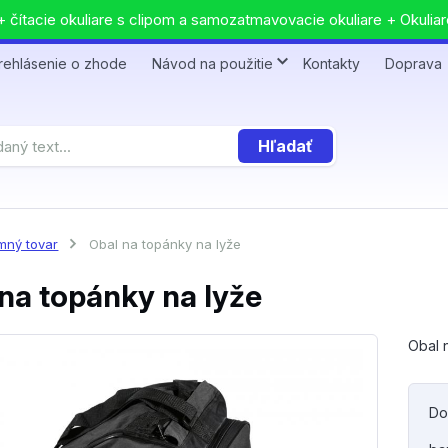
 čítacie okuliare s clipom a samozatmavovacie okuliare + Okuliar
rehlásenie o zhode
Návod na použitie
Kontakty
Doprava
Hľadať
mný tovar
Obal na topánky na lyže
na topánky na lyže
Obal 
Do