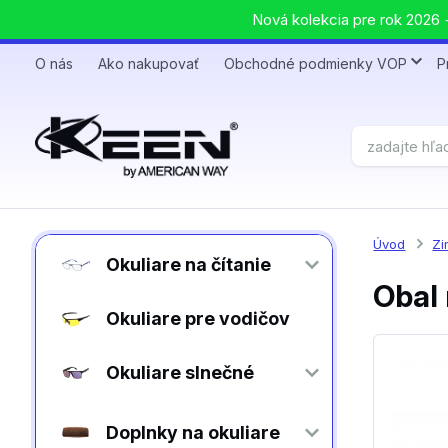
Nová kolekcia pre rok 2026 +
O nás
Ako nakupovať
Obchodné podmienky VOP
P
Úvod
Zi
Okuliare na čítanie
Obal 
Okuliare pre vodičov
Okuliare slnečné
Doplnky na okuliare