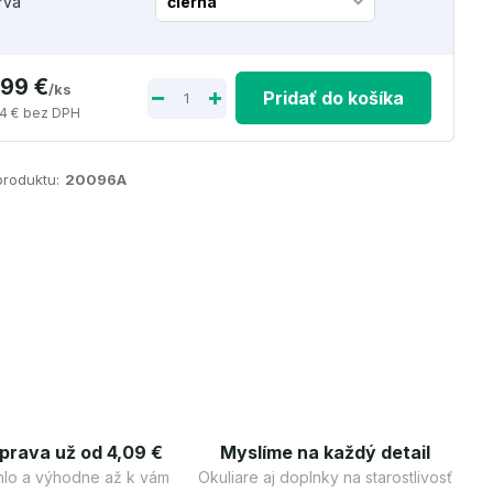
rva
,99 €
/
ks
Pridať do košíka
4 €
bez DPH
produktu:
20096A
prava už od 4,09 €
Myslíme na každý detail
lo a výhodne až k vám
Okuliare aj doplnky na starostlivosť