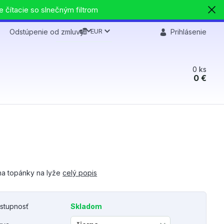
e čítacie so slnečným filtrom
EUR
Odstúpenie od zmluvy
Prihlásenie
0
ks
0 €
na topánky na lyže
celý popis
stupnosť
Skladom