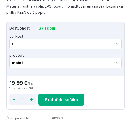
XS: 51 - 52 cm velikost S: 53 - 54 cm velikost M: 55 - 56 cm
Materiál: vnitřní výplň: EPS, povrch: plastRozšířený název: Lyžiarska
prilba KEEN
celý popis
Dostupnosť
Skladom
velikost
provedení
19,99 €
/
ks
16,25 €
bez DPH
Pridať do košíka
Číslo produktu:
40273