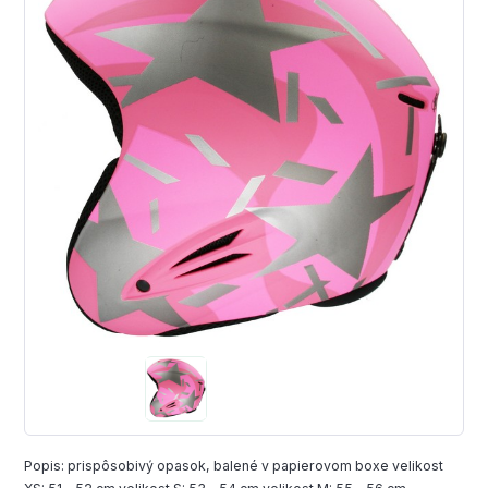
Popis: prispôsobivý opasok, balené v papierovom boxe velikost