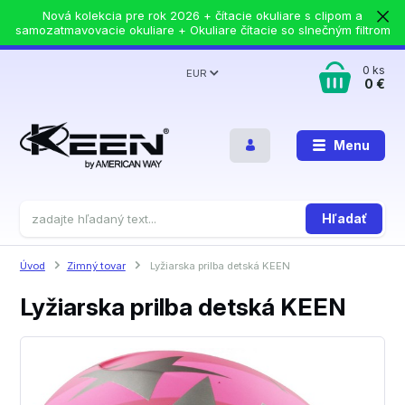
Nová kolekcia pre rok 2026 + čítacie okuliare s clipom a
samozatmavovacie okuliare + Okuliare čítacie so slnečným filtrom
0
ks
EUR
0 €
Menu
Hľadať
Úvod
Zimný tovar
Lyžiarska prilba detská KEEN
Lyžiarska prilba detská KEEN