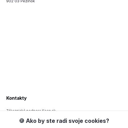
902 03 Pezinok
Kontakty
Zákaznická podpora Keen.sk
+420 377 443 970
🍪 Ako by ste radi svoje cookies?
(Po-Pá, 8-15 hod.)