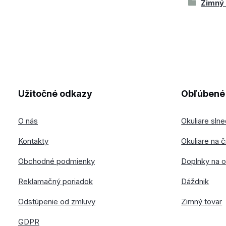
Zimný
Užitočné odkazy
Obľúbené 
O nás
Okuliare sln
Kontakty
Okuliare na č
Obchodné podmienky
Doplnky na o
Reklamačný poriadok
Dáždnik
Odstúpenie od zmluvy
Zimný tovar
GDPR