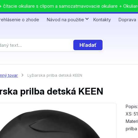
 čítacie okuliare s clipom a samozatmavovacie okuliare + Okuliar
rehlásenie o zhode
Návod na použitie
Kontakty
Doprava
Hľadať
mný tovar
Lyžiarska prilba detská KEEN
rska prilba detská KEEN
Popis
XS: 51
Materi
prilb