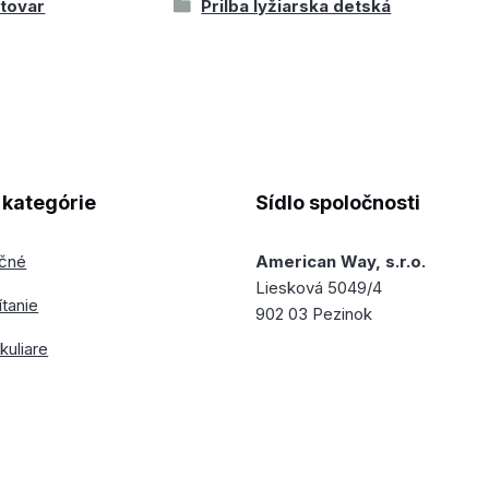
 tovar
Prilba lyžiarska detská
kategórie
Sídlo spoločnosti
ečné
American Way, s.r.o.
Liesková 5049/4
ítanie
902 03 Pezinok
kuliare