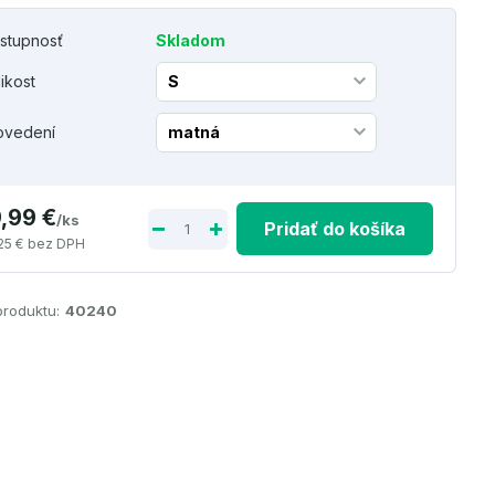
stupnosť
Skladom
likost
ovedení
9,99 €
/
ks
Pridať do košíka
25 €
bez DPH
produktu:
40240