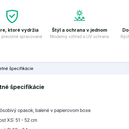
re, ktoré vydržia
Štýl a ochrana v jednom
Do
 a precízne spracované
Moderný vzhľad a UV ochrana
Rých
tné špecifikácie
né špecifikácie
pôsobivý opasok, balené v papierovom boxe
kost XS: 51 - 52 cm