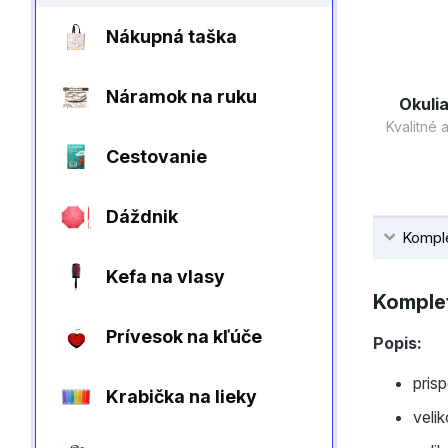
Nákupná taška
Náramok na ruku
Okulia
Kvalitné
Cestovanie
Dáždnik
Komple
Kefa na vlasy
Komplet
Prívesok na kľúče
Popis:
pris
Krabička na lieky
veli