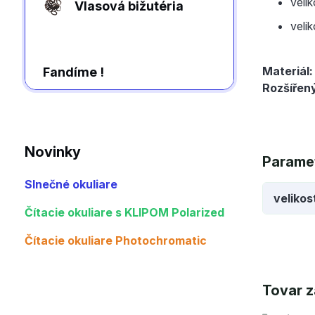
veli
Vlasová bižutéria
veli
Materiál:
Fandíme !
Rozšířen
Novinky
Parame
Slnečné okuliare
velikos
Čítacie okuliare s KLIPOM Polarized
Čítacie okuliare Photochromatic
Tovar z