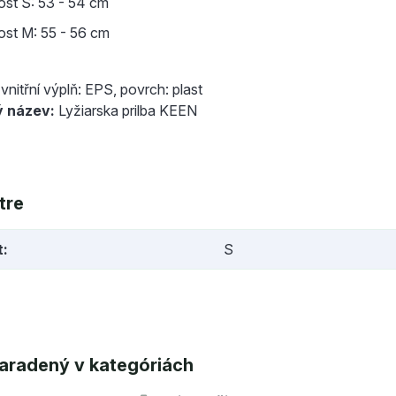
kost S: 53 - 54 cm
kost M: 55 - 56 cm
vnitřní výplň: EPS, povrch: plast
ý název:
Lyžiarska prilba KEEN
tre
t
S
aradený v kategóriách