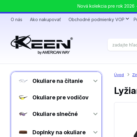
Nová kolekcia pre rok 2026 +
O nás
Ako nakupovať
Obchodné podmienky VOP
P
Úvod
Zi
Okuliare na čítanie
Lyžia
Okuliare pre vodičov
Okuliare slnečné
Doplnky na okuliare