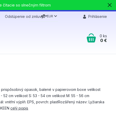
e čítacie so slnečným filtrom
EUR
Odstúpenie od zmluvy
Prihlásenie
0
ks
0 €
: prispôsobivý opasok, balené v papierovom boxe velikost
 - 52 cm velikost S: 53 - 54 cm velikost M: 55 - 56 cm
ál: vnitřní výplň: EPS, povrch: plastRozšířený název: Lyžiarska
a KEEN
celý popis