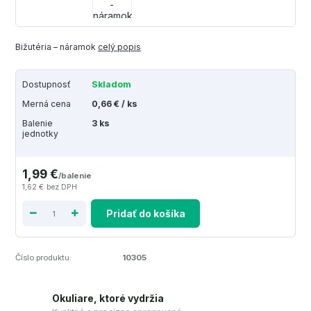
Bižutéria – náramok
celý popis
Dostupnosť
Skladom
Merná cena
0,66 € / ks
Balenie
3 ks
jednotky
1,99 €
/
balenie
1,62 €
bez DPH
Pridať do košíka
Číslo produktu:
10305
Okuliare, ktoré vydržia