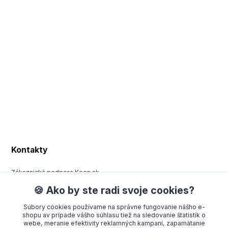
Kontakty
Zákaznická podpora Keen.sk
+420 377 443 970
🍪 Ako by ste radi svoje cookies?
(Po-Pá, 8-15 hod.)
Súbory cookies používame na správne fungovanie nášho e-
order@americanway.sk
shopu av prípade vášho súhlasu tiež na sledovanie štatistík o
webe, meranie efektivity reklamných kampaní, zapamätanie