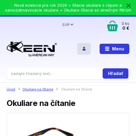
Nová kolekcia pre rok 2026 + čítacie okuliare s clipom a
samozatmavovacie okuliare + Okuliare čítacie so slnečným filtrom
0
ks
EUR
0 €
Menu
Hľadať
Úvod
Okuliare na čítanie
Okuliare na čítanie
Okuliare na čítanie