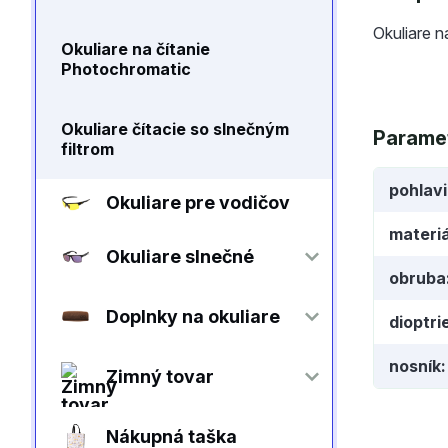
Okuliare n
Okuliare na čítanie
Photochromatic
Okuliare čítacie so slnečným
Parame
filtrom
pohlav
Okuliare pre vodičov
materiá
Okuliare slnečné
obruba
Doplnky na okuliare
dioptri
nosník
Zimný tovar
Nákupná taška