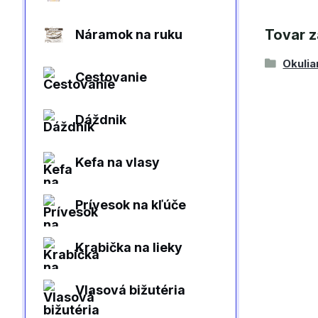
Tovar z
Náramok na ruku
Okulia
Cestovanie
Dáždnik
Kefa na vlasy
Prívesok na kľúče
Krabička na lieky
Vlasová bižutéria