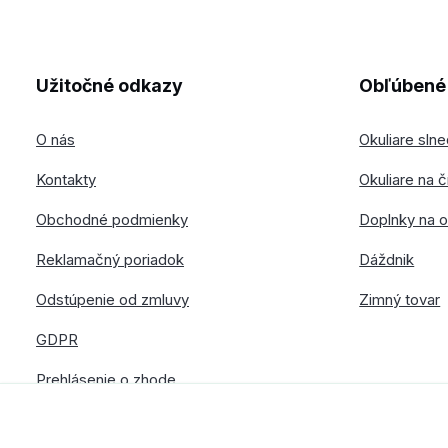
Užitočné odkazy
Obľúbené 
O nás
Okuliare sln
Kontakty
Okuliare na č
Obchodné podmienky
Doplnky na o
Reklamačný poriadok
Dáždnik
Odstúpenie od zmluvy
Zimný tovar
GDPR
Prehlásenie o zhode