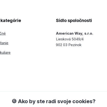
kategórie
Sídlo spoločnosti
ečné
American Way, s.r.o.
Liesková 5049/4
ítanie
902 03 Pezinok
kuliare
🍪 Ako by ste radi svoje cookies?