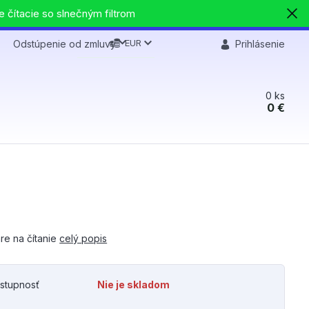
e čítacie so slnečným filtrom
EUR
Odstúpenie od zmluvy
Prihlásenie
0
ks
0 €
re na čítanie
celý popis
stupnosť
Nie je skladom