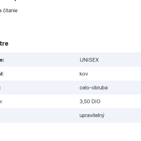
a čítanie
tre
ie
UNISEX
l
kov
celo-obruba
e
3,50 DIO
upravitelný