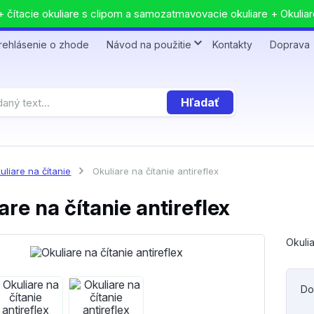
 čítacie okuliare s clipom a samozatmavovacie okuliare + Okuliar
rehlásenie o zhode
Návod na použitie
Kontakty
Doprava
Hľadať
uliare na čítanie
Okuliare na čítanie antireflex
are na čítanie antireflex
Okulia
Do