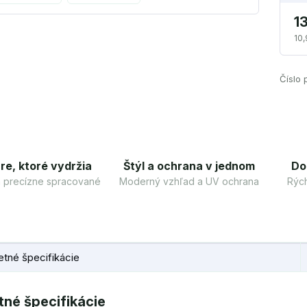
1
10,
Číslo 
re, ktoré vydržia
Štýl a ochrana v jednom
Do
 a precízne spracované
Moderný vzhľad a UV ochrana
Rých
tné špecifikácie
né špecifikácie