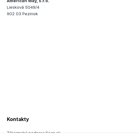
American Way, s.r.o.
Liesková 5049/4
902 03 Pezinok
Kontakty
Zákaznická podpora Keen.sk