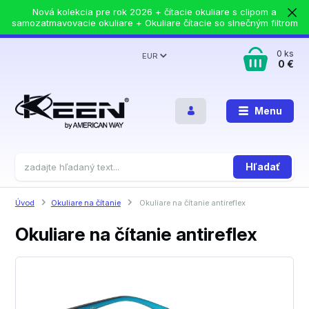
Nová kolekcia pre rok 2026 + čítacie okuliare s clipom a
samozatmavovacie okuliare + Okuliare čítacie so slnečným filtrom
0
ks
EUR
0 €
Menu
Hľadať
Úvod
Okuliare na čítanie
Okuliare na čítanie antireflex
Okuliare na čítanie antireflex