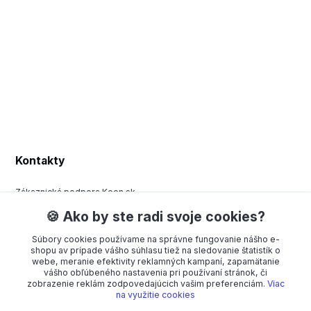
Kontakty
Zákaznická podpora Keen.sk
+420 377 443 970
🍪 Ako by ste radi svoje cookies?
(Po-Pá, 8-15 hod.)
Súbory cookies používame na správne fungovanie nášho e-
order@americanway.sk
shopu av prípade vášho súhlasu tiež na sledovanie štatistík o
webe, meranie efektivity reklamných kampaní, zapamätanie
vášho obľúbeného nastavenia pri používaní stránok, či
zobrazenie reklám zodpovedajúcich vašim preferenciám.
Viac
na využitie cookies