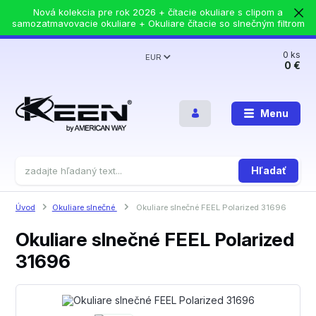
Nová kolekcia pre rok 2026 + čítacie okuliare s clipom a
samozatmavovacie okuliare + Okuliare čítacie so slnečným filtrom
0
ks
EUR
0 €
Menu
Hľadať
Úvod
Okuliare slnečné
Okuliare slnečné FEEL Polarized 31696
Okuliare slnečné FEEL Polarized
31696