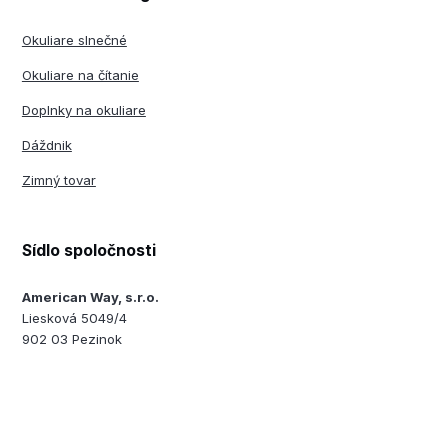
Okuliare slnečné
Okuliare na čítanie
Doplnky na okuliare
Dáždnik
Zimný tovar
Sídlo spoločnosti
American Way, s.r.o.
Liesková 5049/4
902 03 Pezinok