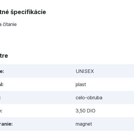
né špecifikácie
a čítanie
tre
ie
UNISEX
l
plast
celo-obruba
e
3,50 DIO
ranie
magnet