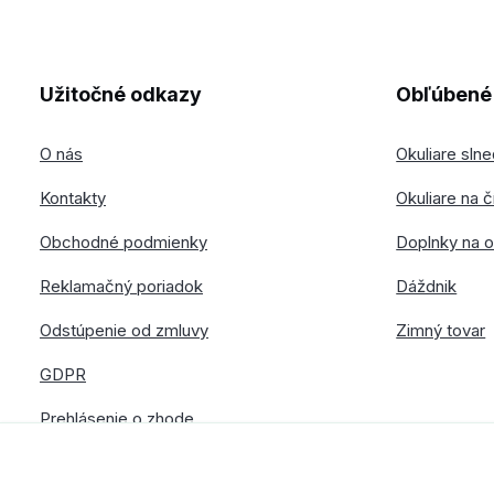
Užitočné odkazy
Obľúbené 
O nás
Okuliare sln
Kontakty
Okuliare na č
Obchodné podmienky
Doplnky na o
Reklamačný poriadok
Dáždnik
Odstúpenie od zmluvy
Zimný tovar
GDPR
Prehlásenie o zhode