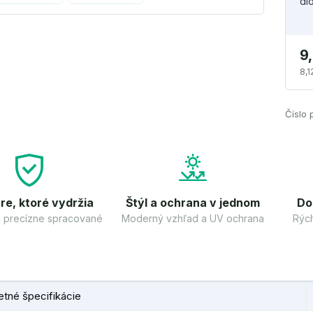
di
9
8,1
Číslo 
re, ktoré vydržia
Štýl a ochrana v jednom
Do
 a precízne spracované
Moderný vzhľad a UV ochrana
Rých
tné špecifikácie