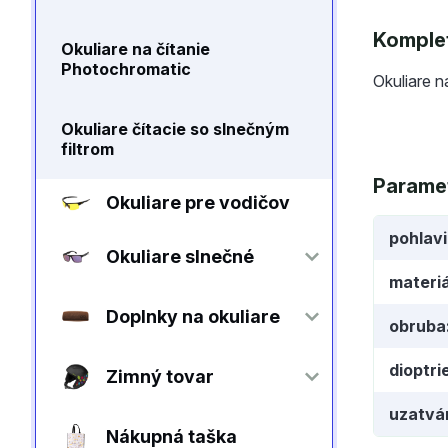
Komplet
Okuliare na čítanie
Photochromatic
Okuliare n
Okuliare čítacie so slnečným
filtrom
Parame
Okuliare pre vodičov
pohlav
Okuliare slnečné
materiá
Doplnky na okuliare
obruba
dioptri
Zimný tovar
uzatvá
Nákupná taška