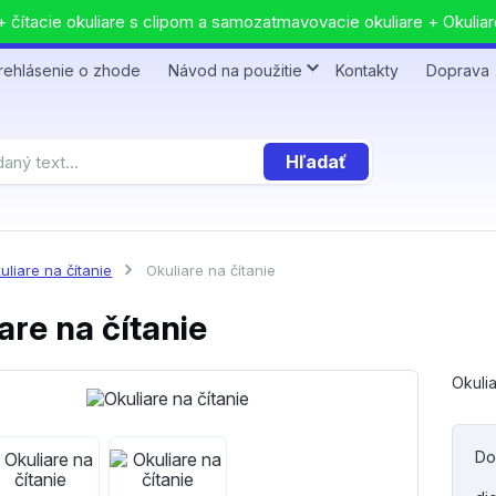
 čítacie okuliare s clipom a samozatmavovacie okuliare + Okuliar
rehlásenie o zhode
Návod na použitie
Kontakty
Doprava
Hľadať
uliare na čítanie
Okuliare na čítanie
are na čítanie
Okulia
Do