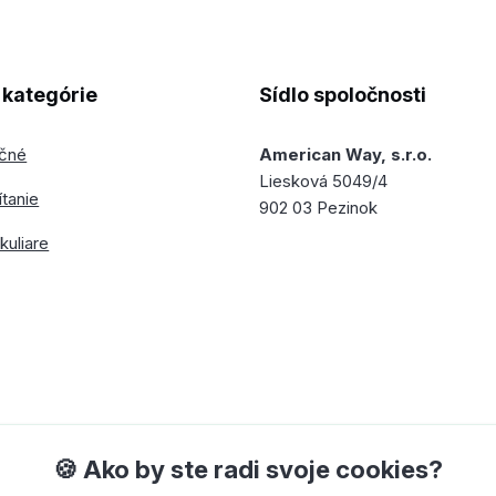
kategórie
Sídlo spoločnosti
ečné
American Way, s.r.o.
Liesková 5049/4
ítanie
902 03 Pezinok
kuliare
🍪 Ako by ste radi svoje cookies?