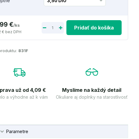
optrie
,99 €
/
ks
Pridať do košíka
2 €
bez DPH
produktu:
831F
prava už od 4,09 €
Myslíme na každý detail
lo a výhodne až k vám
Okuliare aj doplnky na starostlivosť
Parametre