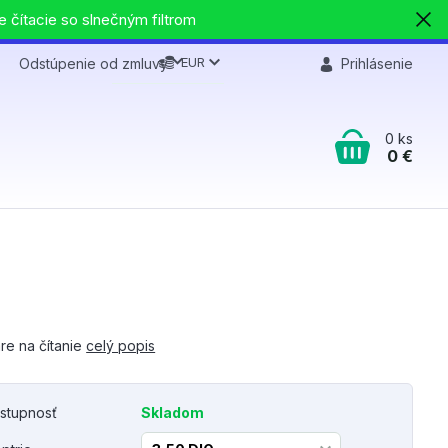
e čítacie so slnečným filtrom
EUR
Odstúpenie od zmluvy
Prihlásenie
0
ks
0 €
re na čítanie
celý popis
stupnosť
Skladom