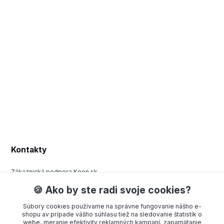
Kontakty
Zákaznická podpora Keen.sk
+420 377 443 970
🍪 Ako by ste radi svoje cookies?
(Po-Pá, 8-15 hod.)
Súbory cookies používame na správne fungovanie nášho e-
order@americanway.sk
shopu av prípade vášho súhlasu tiež na sledovanie štatistík o
webe, meranie efektivity reklamných kampaní, zapamätanie