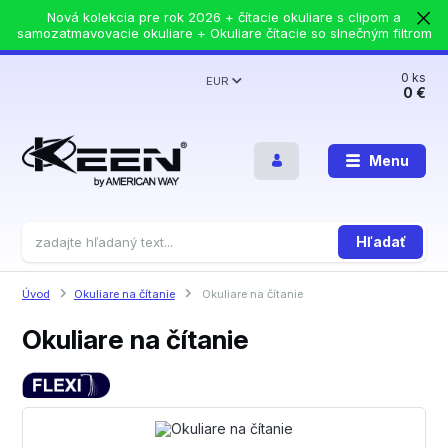
Nová kolekcia pre rok 2026 + čítacie okuliare s clipom a
samozatmavovacie okuliare + Okuliare čítacie so slnečným filtrom
0
ks
EUR
0 €
Menu
Hľadať
Úvod
Okuliare na čítanie
Okuliare na čítanie
Okuliare na čítanie