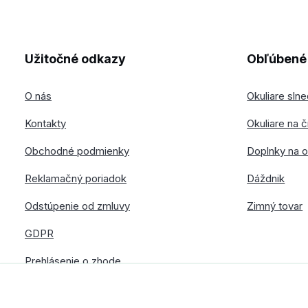
Užitočné odkazy
Obľúbené 
O nás
Okuliare sln
Kontakty
Okuliare na č
Obchodné podmienky
Doplnky na o
Reklamačný poriadok
Dáždnik
Odstúpenie od zmluvy
Zimný tovar
GDPR
Prehlásenie o zhode