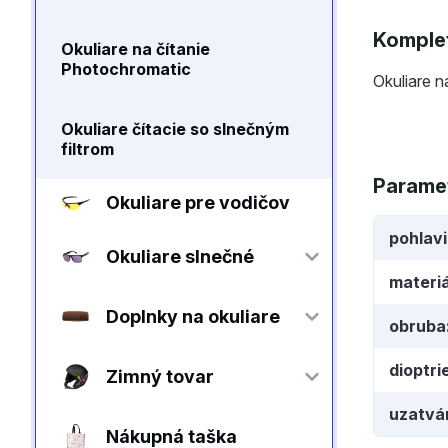
Komplet
Okuliare na čítanie
Photochromatic
Okuliare n
Okuliare čítacie so slnečným
filtrom
Parame
Okuliare pre vodičov
pohlav
Okuliare slnečné
materiá
Doplnky na okuliare
obruba
dioptri
Zimný tovar
uzatvá
Nákupná taška