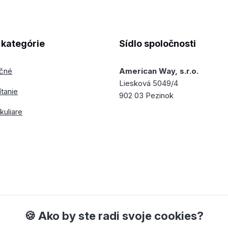
kategórie
Sídlo spoločnosti
ečné
American Way, s.r.o.
Liesková 5049/4
ítanie
902 03 Pezinok
kuliare
🍪 Ako by ste radi svoje cookies?