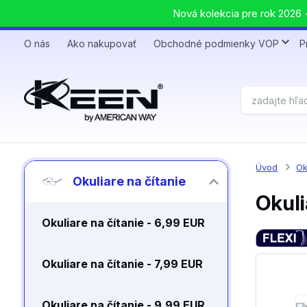
Nová kolekcia pre rok 2026 +
O nás
Ako nakupovať
Obchodné podmienky VOP
P
Úvod
Ok
Okuliare na čítanie
Okuli
Okuliare na čítanie - 6,99 EUR
Okuliare na čítanie - 7,99 EUR
Okuliare na čítanie - 9,99 EUR