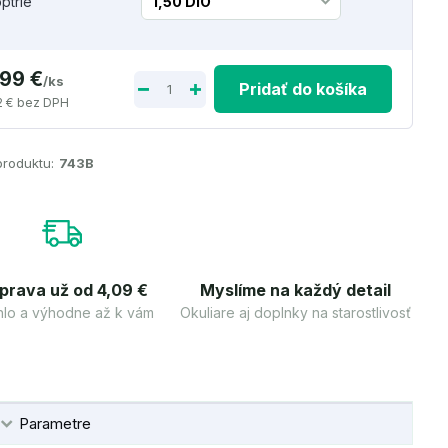
optrie
,99 €
/
ks
Pridať do košíka
2 €
bez DPH
produktu:
743B
prava už od 4,09 €
Myslíme na každý detail
lo a výhodne až k vám
Okuliare aj doplnky na starostlivosť
Parametre