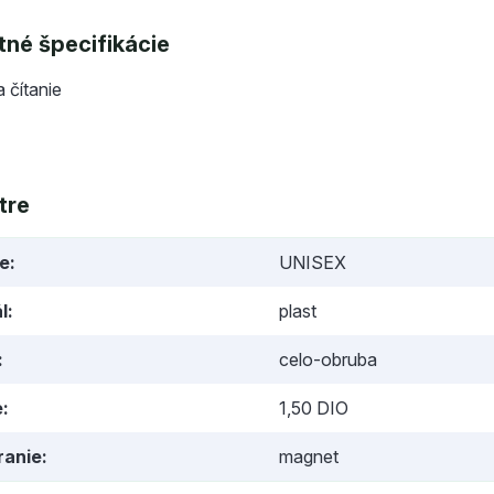
né špecifikácie
a čítanie
tre
ie
UNISEX
l
plast
celo-obruba
e
1,50 DIO
ranie
magnet