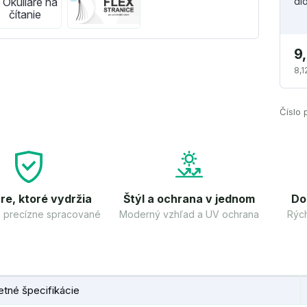
di
9
8,1
Číslo 
re, ktoré vydržia
Štýl a ochrana v jednom
Do
 a precízne spracované
Moderný vzhľad a UV ochrana
Rých
tné špecifikácie