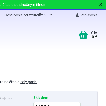
e čítacie so slnečným filtrom
EUR
Odstúpenie od zmluvy
Prihlásenie
0
ks
0 €
re na čítanie
celý popis
stupnosť
Skladom