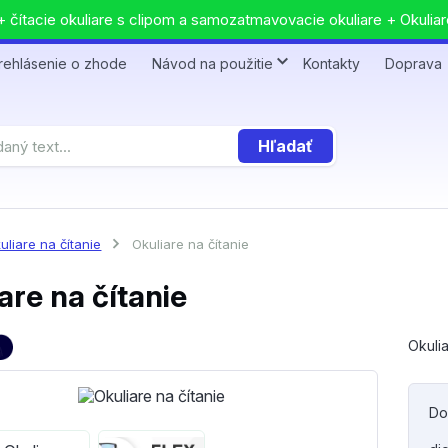
 čítacie okuliare s clipom a samozatmavovacie okuliare + Okuliar
rehlásenie o zhode
Návod na použitie
Kontakty
Doprava
Hľadať
uliare na čítanie
Okuliare na čítanie
are na čítanie
Okulia
Do