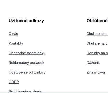
Užitočné odkazy
Obľúbené 
O nás
Okuliare sln
Kontakty
Okuliare na č
Obchodné podmienky
Doplnky na o
Reklamačný poriadok
Dáždnik
Odstúpenie od zmluvy
Zimný tovar
GDPR
Prehlásenie o zhode