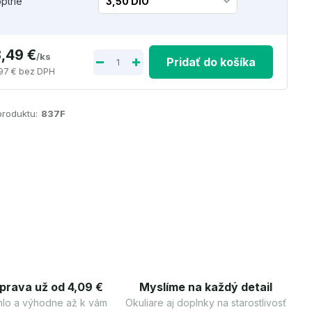
optrie
3,49 €
/
ks
Pridať do košíka
97 €
bez DPH
produktu:
837F
prava už od 4,09 €
Myslíme na každý detail
lo a výhodne až k vám
Okuliare aj doplnky na starostlivosť