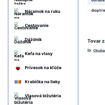
dioptri
Náramok na ruku
Cestovanie
Dáždnik
Tovar z
Okulia
Kefa na vlasy
Prívesok na kľúče
Krabička na lieky
Vlasová bižutéria