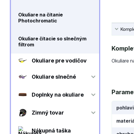
Okuliare na čítanie
Photochromatic
Komple
Okuliare čítacie so slnečným
filtrom
Komplet
Okuliare pre vodičov
Okuliare n
Okuliare slnečné
Parame
Doplnky na okuliare
pohlav
Zimný tovar
materiá
Nákupná taška
obruba