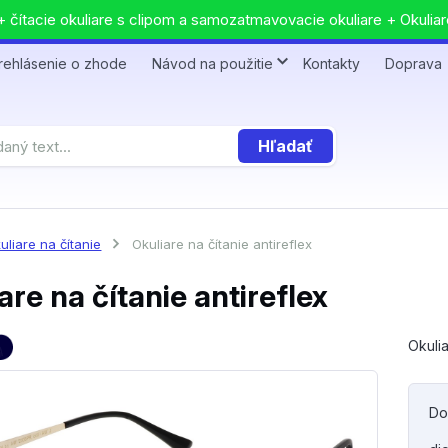
 čítacie okuliare s clipom a samozatmavovacie okuliare + Okuliar
rehlásenie o zhode
Návod na použitie
Kontakty
Doprava
Hľadať
uliare na čítanie
Okuliare na čítanie antireflex
are na čítanie antireflex
Okulia
Do