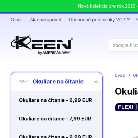
Nová kolekcia pre rok 2026 +
O nás
Ako nakupovať
Obchodné podmienky VOP
P
Úvod
Ok
Okuliare na čítanie
Okuli
Okuliare na čítanie - 6,99 EUR
Okuliare na čítanie - 7,99 EUR
Okuliare na čítanie - 9,99 EUR