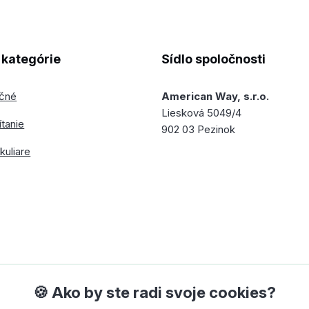
kategórie
Sídlo spoločnosti
ečné
American Way, s.r.o.
Liesková 5049/4
ítanie
902 03 Pezinok
kuliare
🍪 Ako by ste radi svoje cookies?