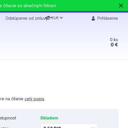
e čítacie so slnečným filtrom
EUR
Odstúpenie od zmluvy
Prihlásenie
0
ks
0 €
re na čítanie
celý popis
stupnosť
Skladom