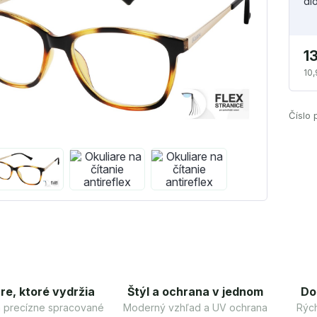
di
1
10,
Číslo 
re, ktoré vydržia
Štýl a ochrana v jednom
Do
 a precízne spracované
Moderný vzhľad a UV ochrana
Rých