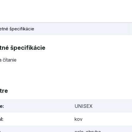
tné špecifikácie
né špecifikácie
a čítanie
tre
ie
UNISEX
l
kov
celo-obruba