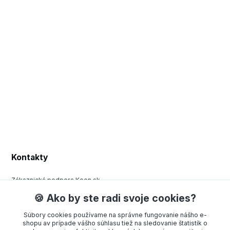
Kontakty
Zákaznická podpora Keen.sk
+420 377 443 970
🍪 Ako by ste radi svoje cookies?
(Po-Pá, 8-15 hod.)
Súbory cookies používame na správne fungovanie nášho e-
order@americanway.sk
shopu av prípade vášho súhlasu tiež na sledovanie štatistík o