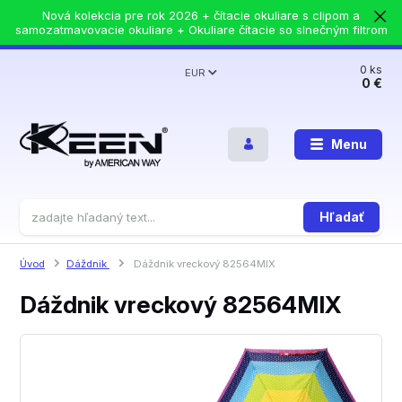
Nová kolekcia pre rok 2026 + čítacie okuliare s clipom a
samozatmavovacie okuliare + Okuliare čítacie so slnečným filtrom
0
ks
EUR
0 €
Menu
Hľadať
Úvod
Dáždnik
Dáždnik vreckový 82564MIX
Dáždnik vreckový 82564MIX