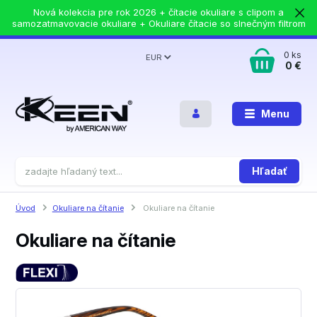
Nová kolekcia pre rok 2026 + čítacie okuliare s clipom a
samozatmavovacie okuliare + Okuliare čítacie so slnečným filtrom
0
ks
EUR
0 €
Menu
Hľadať
Úvod
Okuliare na čítanie
Okuliare na čítanie
Okuliare na čítanie