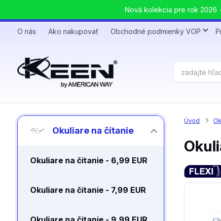
Nová kolekcia pre rok 2026 +
O nás
Ako nakupovať
Obchodné podmienky VOP
P
Úvod
Ok
Okuliare na čítanie
Okuli
Okuliare na čítanie - 6,99 EUR
Okuliare na čítanie - 7,99 EUR
Okuliare na čítanie - 9,99 EUR