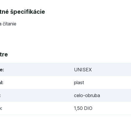
né špecifikácie
a čítanie
tre
ie
UNISEX
l
plast
celo-obruba
e
1,50 DIO