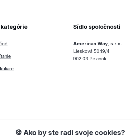
kategórie
Sídlo spoločnosti
ečné
American Way, s.r.o.
Liesková 5049/4
ítanie
902 03 Pezinok
kuliare
🍪 Ako by ste radi svoje cookies?