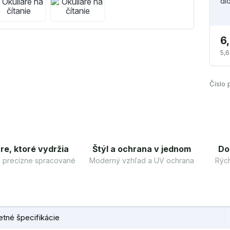
di
6
5,6
Číslo 
re, ktoré vydržia
Štýl a ochrana v jednom
Do
 a precízne spracované
Moderný vzhľad a UV ochrana
Rých
tné špecifikácie