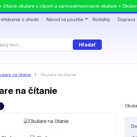
 čítacie okuliare s clipom a samozatmavovacie okuliare + Okuliar
rehlásenie o zhode
Návod na použitie
Kontakty
Doprava
Hľadať
uliare na čítanie
Okuliare na čítanie
are na čítanie
Okulia
Do