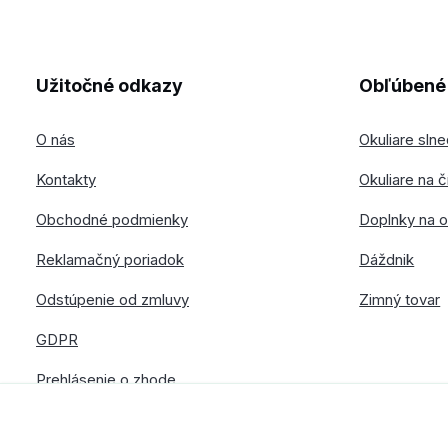
Užitočné odkazy
Obľúbené 
O nás
Okuliare sln
Kontakty
Okuliare na č
Obchodné podmienky
Doplnky na o
Reklamačný poriadok
Dáždnik
Odstúpenie od zmluvy
Zimný tovar
GDPR
Prehlásenie o zhode