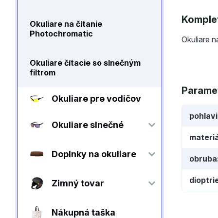
Komplet
Okuliare na čítanie
Photochromatic
Okuliare n
Okuliare čítacie so slnečným
filtrom
Parame
Okuliare pre vodičov
pohlav
Okuliare slnečné
materiá
Doplnky na okuliare
obruba
dioptri
Zimný tovar
Nákupná taška