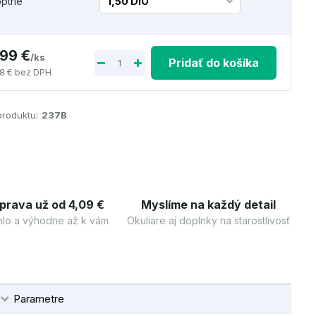
optrie
,99 €
/
ks
Pridať do košíka
8 €
bez DPH
produktu:
237B
prava už od 4,09 €
Myslíme na každý detail
lo a výhodne až k vám
Okuliare aj doplnky na starostlivosť
Parametre