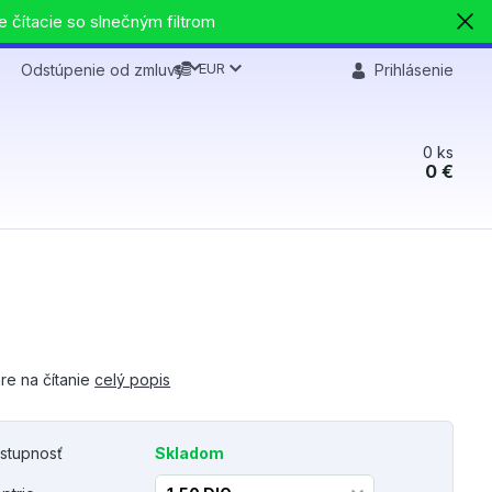
e čítacie so slnečným filtrom
EUR
Odstúpenie od zmluvy
Prihlásenie
0
ks
0 €
re na čítanie
celý popis
stupnosť
Skladom